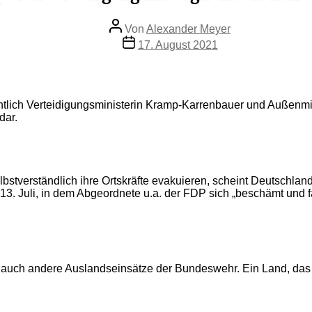
Beitragsautor
Von
Alexander Meyer
Beitragsdatum
17. August 2021
tlich Verteidigungsministerin Kramp-Karrenbauer und Außenmin
dar.
stverständlich ihre Ortskräfte evakuieren, scheint Deutschlan
om 13. Juli, in dem Abgeordnete u.a. der FDP sich „beschämt und
t auch andere Auslandseinsätze der Bundeswehr. Ein Land, das s